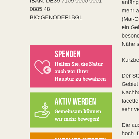
IBAN: DE39 7109 0000 0001
anfäng
0885 48
mehr al
BIC:GENODEF1BGL
(Mai-O
ein Ge
besond
Nähe s
SPENDEN
Kurzbe
Helfen Sie, die Natur
auch vor Ihrer
Der St
Haustür zu bewahren
Gebiet
Nachbar
AKTIV WERDEN
facett
sehr v
Gemeinsam können
wir mehr bewegen!
Die au
hoch. D