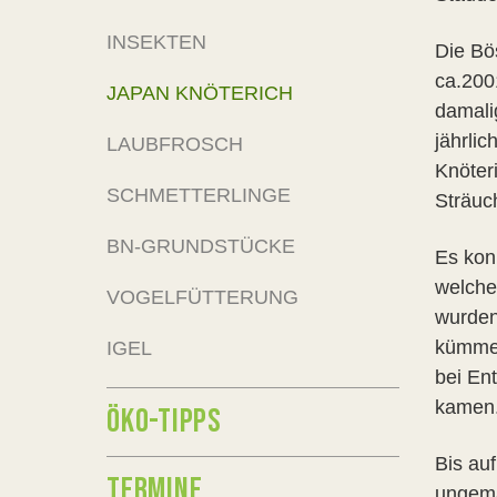
INSEKTEN
Die Bö
ca.200
JAPAN KNÖTERICH
damali
jährli
LAUBFROSCH
Knöter
SCHMETTERLINGE
Sträuc
BN-GRUNDSTÜCKE
Es kon
welche
VOGELFÜTTERUNG
wurden
kümmer
IGEL
bei En
kamen
ÖKO-TIPPS
Bis au
TERMINE
ungemäh