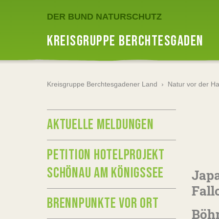
DER BUND NATURSCHUTZ
KREISGRUPPE BERCHTESGADEN
Kreisgruppe Berchtesgadener Land
›
Natur vor der H
AKTUELLE MELDUNGEN
PETITION HOTELPROJEKT
SCHÖNAU AM KÖNIGSSEE
Japa
Fall
BRENNPUNKTE VOR ORT
Böhm