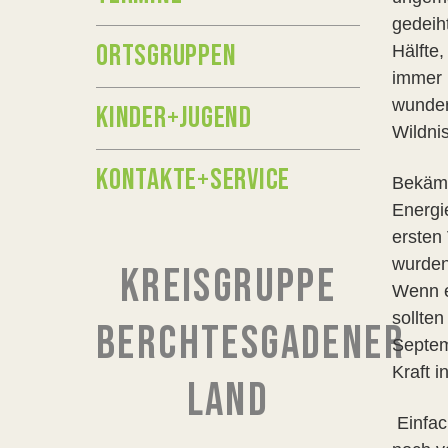
gedeih
ORTSGRUPPEN
Hälfte,
immer b
wunderb
KINDER+JUGEND
Wildnis
KONTAKTE+SERVICE
Bekämp
Energi
ersten
wurden
KREISGRUPPE
Wenn ei
sollten
BERCHTESGADENER
Septem
Kraft i
LAND
Einfach