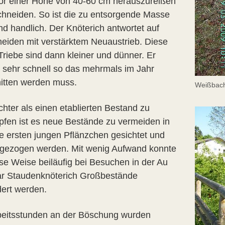
or einer Höhe von 40-60 cm herauszureißen
chneiden. So ist die zu entsorgende Masse
nd handlich. Der Knöterich antwortet auf
eiden mit verstärktem Neuaustrieb. Diese
Triebe sind dann kleiner und dünner. Er
 sehr schnell so das mehrmals im Jahr
itten werden muss.
Weißbac
ichter als einen etablierten Bestand zu
fen ist es neue Bestände zu vermeiden in
e ersten jungen Pflänzchen gesichtet und
gezogen werden. Mit wenig Aufwand konnte
ese Weise beiläufig bei Besuchen in der Au
ar Staudenknöterich Großbestände
dert werden.
beitsstunden an der Böschung wurden