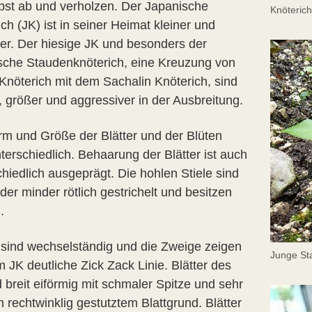
bst ab und verholzen. Der Japanische
Knöterich
ch (JK) ist in seiner Heimat kleiner und
cher. Der hiesige JK und besonders der
che Staudenknöterich, eine Kreuzung von
Knöterich mit dem Sachalin Knöterich, sind
r, größer und aggressiver in der Ausbreitung.
rm und Größe der Blätter und der Blüten
terschiedlich. Behaarung der Blätter ist auch
hiedlich ausgeprägt. Die hohlen Stiele sind
er minder rötlich gestrichelt und besitzen
.
r sind wechselständig und die Zweige zeigen
Junge St
 JK deutliche Zick Zack Linie. Blätter des
 breit eiförmig mit schmaler Spitze und sehr
h rechtwinklig gestutztem Blattgrund. Blätter