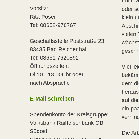
noch v
Vorsitz:
oder s
Rita Poser
klein u
Tel: 08652-978767
Abschn
vielen 
Geschäftsstelle Poststraße 23
wächst
83435 Bad Reichenhall
geschn
Tel: 08651 7620892
Öffnungszeiten:
Viel le
Di 10 - 13.00Uhr oder
bekämp
nach Absprache
dem di
heraus
E-Mail schreiben
auf di
ein pa
Spendenkonto der Kreisgruppe:
verhin
Volksbank Raiffeisenbank OB
Südost
Die Ar