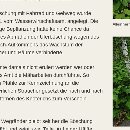
schung mit Fahrrad und Gehweg wurde
1 vom Wasserwirtschaftsamt angelegt. Die
Alleinher
ge Bepflanzung hatte keine Chance da
ches Abmähen der Uferböschung wegen des
ich-Aufkommens das Wachstum der
her und Bäume verhinderte.
nte damals nicht eruiert werden wer oder
s Amt die Mäharbeiten durchführte. So
 Pfähle zur Kennzeichnung an die
lichen Sträucher gesetzt die nach und nach
tfernen des Knöterichs zum Vorschein
.
f Wegränder bleibt seit her die Böschung
t und zeigt zwei Teile. Auf einer Hälfte