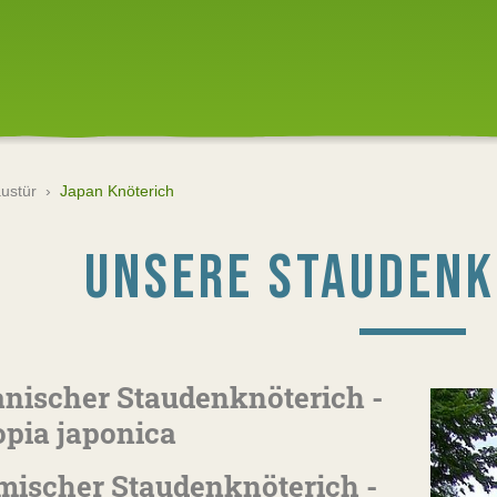
austür
›
Japan Knöterich
UNSERE STAUDENK
nischer Staudenknöterich -
opia japonica
ischer Staudenknöterich -