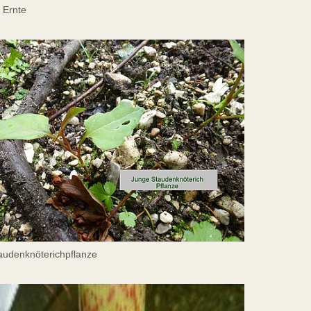
 Ernte
audenknöterichpflanze