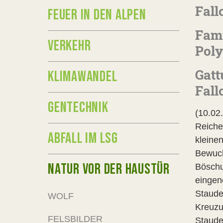
Fall
FEUER IN DEN ALPEN
Fami
VERKEHR
Pol
Gatt
KLIMAWANDEL
Fall
GENTECHNIK
(10.02
Reiche
ABFALL IM LSG
kleinen
Bewuch
NATUR VOR DER HAUSTÜR
Böschu
eingen
Staude
WOLF
Kreuzu
FELSBILDER
Staude