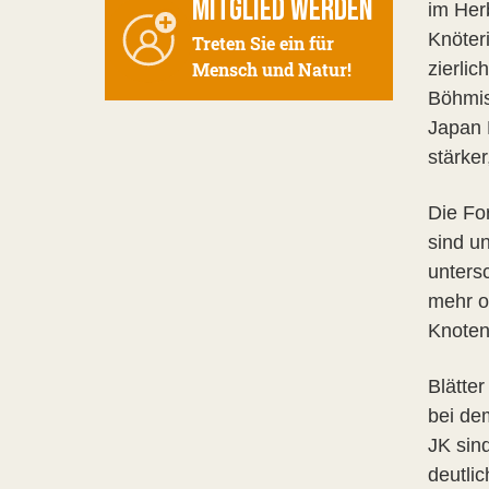
MITGLIED WERDEN
im Her
Knöteri
Treten Sie ein für
Mensch und Natur!
zierli
Böhmis
Japan 
stärke
Die Fo
sind un
untersc
mehr od
Knoten
Blätte
bei dem
JK sind
deutlic