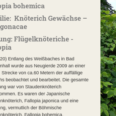
opia bohemica
lie: Knöterich Gewächse –
ygonacae
ung: Flügelknöteriche -
opia
.20) Entlang des Weißbaches in Bad
nhall wurde aus Neugierde 2009 an einer
 Strecke von ca.60 Metern der auffällige
s beobachtet und bearbeitet. Die gesamte
ng war von Staudenknöterich
ommen. Es waren der Japanische
nknöterich, Fallopia japonica und eine
ng, vermutlich der Böhmische
nknöterich, Fallopia bohemica.