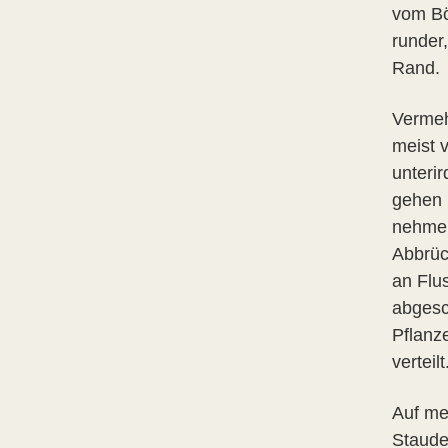
vom Bö
runder,
Rand.
Vermeh
meist 
unteri
gehen 
nehmen
Abbrüc
an Flus
abgesc
Pflanz
verteilt
Auf me
Staude