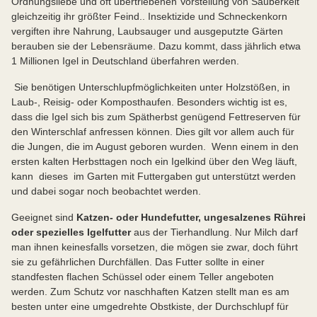
Ordnungsliebe und oft übertriebenen Vorstellung von Sauberkeit
gleichzeitig ihr größter Feind.. Insektizide und Schneckenkorn
vergiften ihre Nahrung, Laubsauger und ausgeputzte Gärten
berauben sie der Lebensräume. Dazu kommt, dass jährlich etwa
1 Millionen Igel in Deutschland überfahren werden.
Sie benötigen Unterschlupfmöglichkeiten unter Holzstößen, in
Laub-, Reisig- oder Komposthaufen. Besonders wichtig ist es,
dass die Igel sich bis zum Spätherbst genügend Fettreserven für
den Winterschlaf anfressen können. Dies gilt vor allem auch für
die Jungen, die im August geboren wurden. Wenn einem in den
ersten kalten Herbsttagen noch ein Igelkind über den Weg läuft,
kann dieses im Garten mit Futtergaben gut unterstützt werden
und dabei sogar noch beobachtet werden.
Geeignet sind
Katzen- oder Hundefutter, ungesalzenes Rührei
oder spezielles Igelfutter
aus der Tierhandlung. Nur Milch darf
man ihnen keinesfalls vorsetzen, die mögen sie zwar, doch führt
sie zu gefährlichen Durchfällen. Das Futter sollte in einer
standfesten flachen Schüssel oder einem Teller angeboten
werden. Zum Schutz vor naschhaften Katzen stellt man es am
besten unter eine umgedrehte Obstkiste, der Durchschlupf für