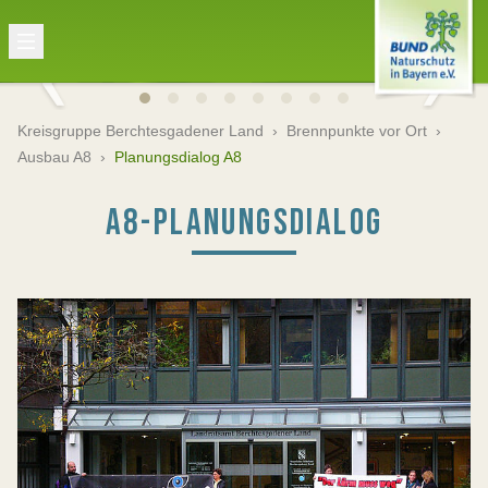
Kreisgruppe Berchtesgadener Land
›
Brennpunkte vor Ort
›
Ausbau A8
›
Planungsdialog A8
A8-PLANUNGSDIALOG