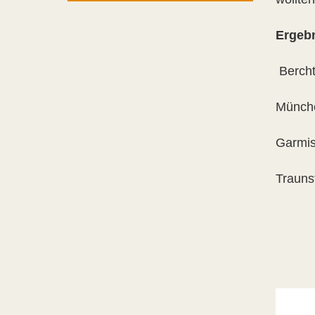
Ergeb
Bercht
Münche
Garmis
Trauns