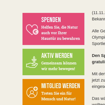
(11.11
SPENDEN
Bekann
Helfen Sie, die Natur
Alle G
auch vor Ihrer
Olympi
Haustür zu bewahren
Sportle
AKTIV WERDEN
Den Sp
gratul
Gemeinsam können
wir mehr bewegen!
Mit de
jetzt z
MITGLIED WERDEN
einges
Treten Sie ein für
Das wär
Mensch und Natur!
wollte