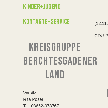
KINDER+JUGEND
KONTAKTE+SERVICE
(12.11
CDU-Po
KREISGRUPPE
BERCHTESGADENER
LAND
Vorsitz:
Rita Poser
Tel: 08652-978767