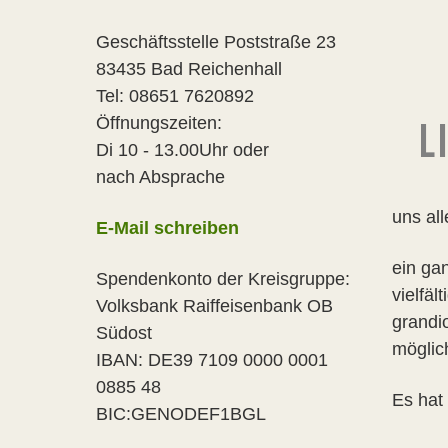
Geschäftsstelle Poststraße 23
83435 Bad Reichenhall
Tel: 08651 7620892
Öffnungszeiten:
L
Di 10 - 13.00Uhr oder
nach Absprache
uns al
E-Mail schreiben
ein ga
Spendenkonto der Kreisgruppe:
vielfäl
Volksbank Raiffeisenbank OB
grandio
Südost
möglic
IBAN: DE39 7109 0000 0001
0885 48
Es hat 
BIC:GENODEF1BGL