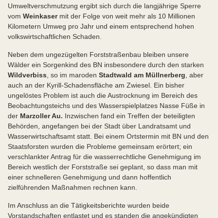
Umweltverschmutzung ergibt sich durch die langjährige Sperre
vom
Weinkaser
mit der Folge von weit mehr als 10 Millionen
Kilometern Umweg pro Jahr und einem entsprechend hohen
volkswirtschaftlichen Schaden.
Neben dem ungezügelten Forststraßenbau bleiben unsere
Wälder ein Sorgenkind des BN insbesondere durch den starken
Wildverbiss
, so im maroden
Stadtwald am Müllnerberg
, aber
auch an der Kyrill-Schadensfläche am Zwiesel. Ein bisher
ungelöstes Problem ist auch die Austrocknung im Bereich des
Beobachtungsteichs und des Wasserspielplatzes Nasse Füße in
der
Marzoller Au.
Inzwischen fand ein Treffen der beteiligten
Behörden, angefangen bei der Stadt über Landratsamt und
Wasserwirtschaftsamt statt. Bei einem Ortstermin mit BN und den
Staatsforsten wurden die Probleme gemeinsam erörtert; ein
verschlankter Antrag für die wasserrechtliche Genehmigung im
Bereich westlich der Forststraße sei geplant, so dass man mit
einer schnelleren Genehmigung und dann hoffentlich
zielführenden Maßnahmen rechnen kann.
Im Anschluss an die Tätigkeitsberichte wurden beide
Vorstandschaften entlastet und es standen die angekündigten