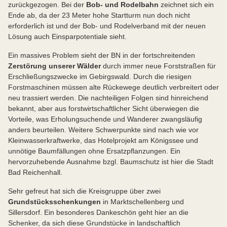
zurückgezogen. Bei der
Bob- und Rodelbahn
zeichnet sich ein
Ende ab, da der 23 Meter hohe Startturm nun doch nicht
erforderlich ist und der Bob- und Rodelverband mit der neuen
Lösung auch Einsparpotentiale sieht.
Ein massives Problem sieht der BN in der fortschreitenden
Zerstörung unserer Wälder
durch immer neue Forststraßen für
Erschließungszwecke im Gebirgswald. Durch die riesigen
Forstmaschinen müssen alte Rückewege deutlich verbreitert oder
neu trassiert werden. Die nachteiligen Folgen sind hinreichend
bekannt, aber aus forstwirtschaftlicher Sicht überwiegen die
Vorteile, was Erholungsuchende und Wanderer zwangsläufig
anders beurteilen. Weitere Schwerpunkte sind nach wie vor
Kleinwasserkraftwerke, das Hotelprojekt am Königssee und
unnötige Baumfällungen ohne Ersatzpflanzungen. Ein
hervorzuhebende Ausnahme bzgl. Baumschutz ist hier die Stadt
Bad Reichenhall.
Sehr gefreut hat sich die Kreisgruppe über zwei
Grundstücksschenkungen
in Marktschellenberg und
Sillersdorf. Ein besonderes Dankeschön geht hier an die
Schenker, da sich diese Grundstücke in landschaftlich