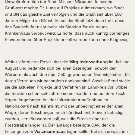
Umweltreferenten der Stadt Michael Nürbauer. In seinem
Grußwort machte Dr. Lung auf Projekte aufmerksam, wo Stadt
und BN das gleiche Ziel verfolgen und die Stadt seit über 100
Jahren Mitglied im BN ist. So sei die Stadt jetzt doch froh, dass
das Saalachufer nicht mehr als Standort für ein neues
Krankenhaus verbaut wird. Er hoffe, dass auch künftig vorheriges
Einvernehmen über Projekte erzielt werden kann ohne Klageweg.
Weiter informierte Poser über die
Mitgliederwerbung
im Juli und
August und bedankte sich bei allen Beteiligten, sowohl den
Werbern als auch den über 350 gewonnenen Neumitgliedern, für
deren Vertrauen wir besonders dankbar sind. Anschließend stellte
sie die aktuellen Projekte und Verfahren im Landkreis vor, wobei
die meisten schon seit Jahren immer wieder neu auf dem Tisch
liegen. Angefangen bei der Infrastrukturmaßnahme im
Nationalpark nach
Kühroint
, mit der unbedingt einer der alten
Wege, deren Böschungen noch händisch mit Steinen befestigt
wurden, zerstört werden soll, weil die Strecke über die
Forststraße länger ist. Der anfangs beteiligte DAV, der die
Leitungen zum
Watzmannhaus
legen sollte, hat sich inzwischen